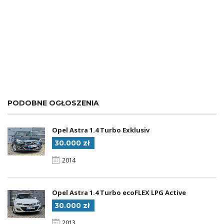
PODOBNE OGŁOSZENIA
Opel Astra 1.4 Turbo Exklusiv
30.000 zł
2014
Opel Astra 1.4 Turbo ecoFLEX LPG Active
30.000 zł
2013