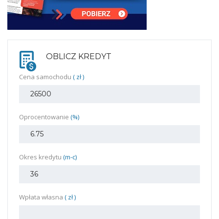
OBLICZ KREDYT
Cena samochodu
( zł )
Oprocentowanie
(%)
Okres kredytu
(m-c)
Wpłata własna
( zł )