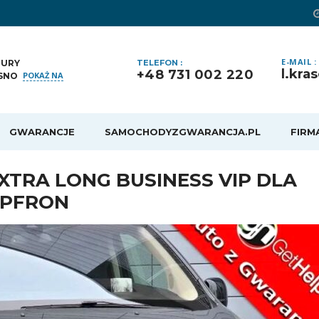
E-MAIL :
GURY
TELEFON :
l.kr
+48 731 002 220
POKAŻ NA
SNO
GWARANCJE
SAMOCHODYZGWARANCJA.PL
FIRM
EXTRA LONG BUSINESS VIP DLA
 PFRON