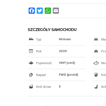
Facebook
Twitter
WhatsApp
Email
SZCZEGÓŁY SAMOCHODU
Typ
Ma
Minivan
Rok
Prz
2020
Pojemność
Moc
1997 (cm3)
Napęd
Kol
FWD (przód)
Ilość drzwi
Ilo
5