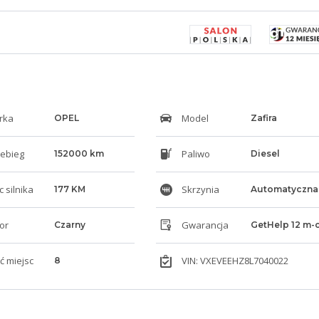
rka
Model
OPEL
Zafira
ebieg
Paliwo
152000 km
Diesel
 silnika
Skrzynia
177 KM
Automatyczna
or
Gwarancja
Czarny
GetHelp 12 m-
ść miejsc
VIN: VXEVEEHZ8L7040022
8