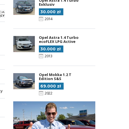
Opel Astra 1.4 Turbo
Exklusiv
30.000 zł
2014
Opel Astra 1.4 Turbo
ecoFLEX LPG Active
30.000 zł
2013
Opel Mokka 1.2 T
Edition S&S
69.000 zł
cy
2022