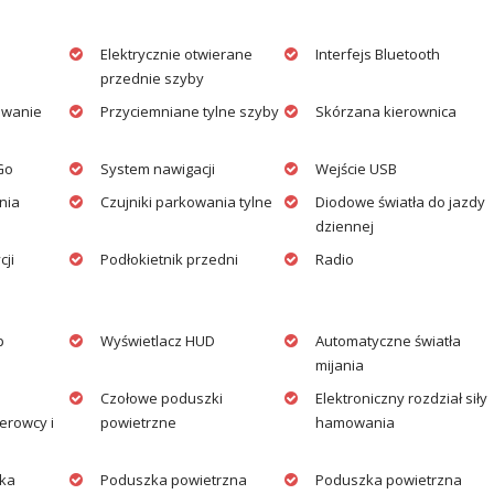
Elektrycznie otwierane
Interfejs Bluetooth
przednie szyby
ewanie
Przyciemniane tylne szyby
Skórzana kierownica
Go
System nawigacji
Wejście USB
nia
Czujniki parkowania tylne
Diodowe światła do jazdy
dziennej
cji
Podłokietnik przedni
Radio
p
Wyświetlacz HUD
Automatyczne światła
mijania
Czołowe poduszki
Elektroniczny rozdział siły
erowcy i
powietrzne
hamowania
ika
Poduszka powietrzna
Poduszka powietrzna