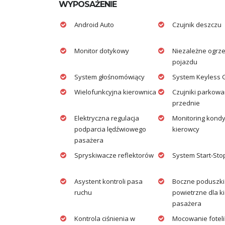
WYPOSAŻENIE
Android Auto
Czujnik deszczu
Monitor dotykowy
Niezależne ogrz
pojazdu
System głośnomówiący
System Keyless 
Wielofunkcyjna kierownica
Czujniki parkowa
przednie
Elektryczna regulacja
Monitoring kondy
podparcia lędźwiowego
kierowcy
pasażera
Spryskiwacze reflektorów
System Start-Sto
Asystent kontroli pasa
Boczne poduszki
ruchu
powietrzne dla ki
pasażera
Kontrola ciśnienia w
Mocowanie fotel